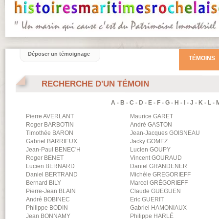
Déposer un témoignage
TÉMOINS
RECHERCHE D'UN TÉMOIN
A
-
B
-
C
-
D
-
E
-
F
-
G
-
H
-
I
-
J
-
K
-
L
-
Pierre
AVERLANT
Maurice
GARET
Roger
BARBOTIN
André
GASTON
Timothée
BARON
Jean-Jacques
GOISNEAU
Gabriel
BARRIEUX
Jacky
GOMEZ
Jean-Paul
BENEC'H
Lucien
GOUPY
Roger
BENET
Vincent
GOURAUD
Lucien
BERNARD
Daniel
GRANDENER
Daniel
BERTRAND
Michèle
GREGORIEFF
Bernard
BILY
Marcel
GRÉGORIEFF
Pierre-Jean
BLAIN
Claude
GUEGUEN
André
BOBINEC
Eric
GUERIT
Philippe
BODIN
Gabriel
HAMONIAUX
Jean
BONNAMY
Philippe
HARLÉ