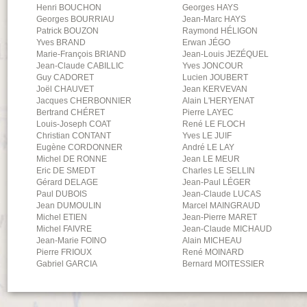
Henri
BOUCHON
Georges
HAYS
Georges
BOURRIAU
Jean-Marc
HAYS
Patrick
BOUZON
Raymond
HÉLIGON
Yves
BRAND
Erwan
JÉGO
Marie-François
BRIAND
Jean-Louis
JEZÉQUEL
Jean-Claude
CABILLIC
Yves
JONCOUR
Guy
CADORET
Lucien
JOUBERT
Joël
CHAUVET
Jean
KERVEVAN
Jacques
CHERBONNIER
Alain
L'HERYENAT
Bertrand
CHÉRET
Pierre
LAYEC
Louis-Joseph
COAT
René
LE FLOCH
Christian
CONTANT
Yves
LE JUIF
Eugène
CORDONNER
André
LE LAY
Michel
DE RONNE
Jean
LE MEUR
Eric
DE SMEDT
Charles
LE SELLIN
Gérard
DELAGE
Jean-Paul
LÉGER
Paul
DUBOIS
Jean-Claude
LUCAS
Jean
DUMOULIN
Marcel
MAINGRAUD
Michel
ETIEN
Jean-Pierre
MARET
Michel
FAIVRE
Jean-Claude
MICHAUD
Jean-Marie
FOINO
Alain
MICHEAU
Pierre
FRIOUX
René
MOINARD
Gabriel
GARCIA
Bernard
MOITESSIER