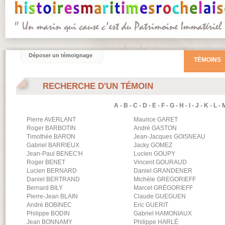
Déposer un témoignage
TÉMOINS
RECHERCHE D'UN TÉMOIN
A
-
B
-
C
-
D
-
E
-
F
-
G
-
H
-
I
-
J
-
K
-
L
-
Pierre
AVERLANT
Maurice
GARET
Roger
BARBOTIN
André
GASTON
Timothée
BARON
Jean-Jacques
GOISNEAU
Gabriel
BARRIEUX
Jacky
GOMEZ
Jean-Paul
BENEC'H
Lucien
GOUPY
Roger
BENET
Vincent
GOURAUD
Lucien
BERNARD
Daniel
GRANDENER
Daniel
BERTRAND
Michèle
GREGORIEFF
Bernard
BILY
Marcel
GRÉGORIEFF
Pierre-Jean
BLAIN
Claude
GUEGUEN
André
BOBINEC
Eric
GUERIT
Philippe
BODIN
Gabriel
HAMONIAUX
Jean
BONNAMY
Philippe
HARLÉ