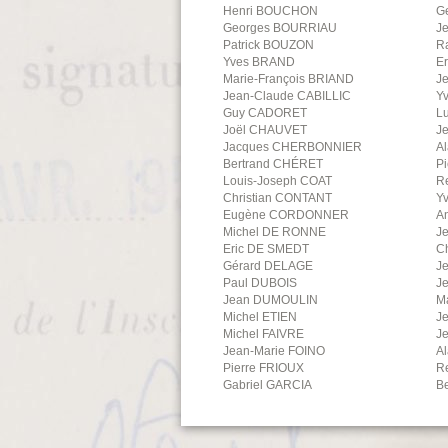
Henri
BOUCHON
G
Georges
BOURRIAU
J
Patrick
BOUZON
R
Yves
BRAND
E
Marie-François
BRIAND
J
Jean-Claude
CABILLIC
Y
Guy
CADORET
L
Joël
CHAUVET
J
Jacques
CHERBONNIER
Al
Bertrand
CHÉRET
Pi
Louis-Joseph
COAT
R
Christian
CONTANT
Y
Eugène
CORDONNER
A
Michel
DE RONNE
J
Eric
DE SMEDT
C
Gérard
DELAGE
J
Paul
DUBOIS
J
Jean
DUMOULIN
M
Michel
ETIEN
Je
Michel
FAIVRE
J
Jean-Marie
FOINO
Al
Pierre
FRIOUX
R
Gabriel
GARCIA
B