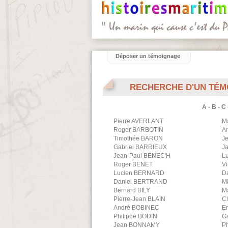
Déposer un témoignage
RECHERCHE D'UN TÉM
A
-
B
-
C
Pierre
AVERLANT
M
Roger
BARBOTIN
A
Timothée
BARON
J
Gabriel
BARRIEUX
J
Jean-Paul
BENEC'H
L
Roger
BENET
V
Lucien
BERNARD
D
Daniel
BERTRAND
M
Bernard
BILY
M
Pierre-Jean
BLAIN
C
André
BOBINEC
Er
Philippe
BODIN
Ga
Jean
BONNAMY
Ph