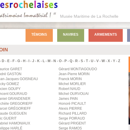
Musée Maritime de La Rochelle
TÉMOINS
NAVIRES
ARMEMENTS
OIN
-
D
-
E
-
F
-
G
-
H
-
I
-
J
-
K
-
L
-
M
-
N
-
O
-
P
-
Q
-
R
-
S
-
T
-
U
-
V
-
W
-
X
-
Y
-
Z
aurice
GARET
Gérard
MONTIAGOUDO
ndré
GASTON
Jean-Pierre
MORIN
ean-Jacques
GOISNEAU
Franck
MORIN
acky
GOMEZ
Michel
MORLIER
ucien
GOUPY
Robert
NAUD
incent
GOURAUD
Michel
OURVOUAI
aniel
GRANDENER
James
PAIN
ichèle
GREGORIEFF
Honoré
PICAULT
arcel
GRÉGORIEFF
Alexis
PIERRE
laude
GUEGUEN
Richard
PILLARD
ic
GUERIT
Serge
POIRAUD
briel
HAMONIAUX
Gérard
PRIGENT
ilippe
HARLÉ
Serge
RAMOS