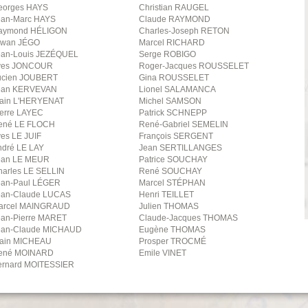
eorges
HAYS
Christian
RAUGEL
ean-Marc
HAYS
Claude
RAYMOND
aymond
HÉLIGON
Charles-Joseph
RETON
rwan
JÉGO
Marcel
RICHARD
ean-Louis
JEZÉQUEL
Serge
ROBIGO
ves
JONCOUR
Roger-Jacques
ROUSSELET
ucien
JOUBERT
Gina
ROUSSELET
ean
KERVEVAN
Lionel
SALAMANCA
ain
L'HERYENAT
Michel
SAMSON
erre
LAYEC
Patrick
SCHNEPP
ené
LE FLOCH
René-Gabriel
SEMELIN
ves
LE JUIF
François
SERGENT
ndré
LE LAY
Jean
SERTILLANGES
ean
LE MEUR
Patrice
SOUCHAY
harles
LE SELLIN
René
SOUCHAY
ean-Paul
LÉGER
Marcel
STÉPHAN
ean-Claude
LUCAS
Henri
TEILLET
arcel
MAINGRAUD
Julien
THOMAS
an-Pierre
MARET
Claude-Jacques
THOMAS
ean-Claude
MICHAUD
Eugène
THOMAS
ain
MICHEAU
Prosper
TROCMÉ
ené
MOINARD
Emile
VINET
ernard
MOITESSIER