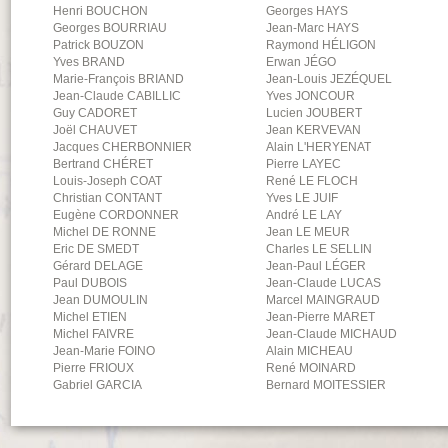
Henri
BOUCHON
Georges
HAYS
Georges
BOURRIAU
Jean-Marc
HAYS
Patrick
BOUZON
Raymond
HÉLIGON
Yves
BRAND
Erwan
JÉGO
Marie-François
BRIAND
Jean-Louis
JEZÉQUEL
Jean-Claude
CABILLIC
Yves
JONCOUR
Guy
CADORET
Lucien
JOUBERT
Joël
CHAUVET
Jean
KERVEVAN
Jacques
CHERBONNIER
Alain
L'HERYENAT
Bertrand
CHÉRET
Pierre
LAYEC
Louis-Joseph
COAT
René
LE FLOCH
Christian
CONTANT
Yves
LE JUIF
Eugène
CORDONNER
André
LE LAY
Michel
DE RONNE
Jean
LE MEUR
Eric
DE SMEDT
Charles
LE SELLIN
Gérard
DELAGE
Jean-Paul
LÉGER
Paul
DUBOIS
Jean-Claude
LUCAS
Jean
DUMOULIN
Marcel
MAINGRAUD
Michel
ETIEN
Jean-Pierre
MARET
Michel
FAIVRE
Jean-Claude
MICHAUD
Jean-Marie
FOINO
Alain
MICHEAU
Pierre
FRIOUX
René
MOINARD
Gabriel
GARCIA
Bernard
MOITESSIER