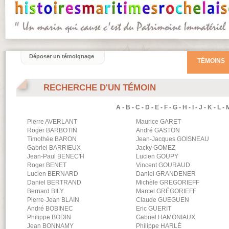
Déposer un témoignage
TÉMOINS
RECHERCHE D'UN TÉMOIN
A
-
B
-
C
-
D
-
E
-
F
-
G
-
H
-
I
-
J
-
K
-
L
-
Pierre
AVERLANT
Maurice
GARET
Roger
BARBOTIN
André
GASTON
Timothée
BARON
Jean-Jacques
GOISNEAU
Gabriel
BARRIEUX
Jacky
GOMEZ
Jean-Paul
BENEC'H
Lucien
GOUPY
Roger
BENET
Vincent
GOURAUD
Lucien
BERNARD
Daniel
GRANDENER
Daniel
BERTRAND
Michèle
GREGORIEFF
Bernard
BILY
Marcel
GRÉGORIEFF
Pierre-Jean
BLAIN
Claude
GUEGUEN
André
BOBINEC
Eric
GUERIT
Philippe
BODIN
Gabriel
HAMONIAUX
Jean
BONNAMY
Philippe
HARLÉ