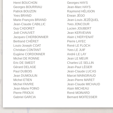
Henri
BOUCHON
Georges
HAYS
Georges
BOURRIAU
Jean-Marc
HAYS
Patrick
BOUZON
Raymond
HÉLIGON
Yves
BRAND
Erwan
JÉGO
Marie-François
BRIAND
Jean-Louis
JEZÉQUEL
Jean-Claude
CABILLIC
Yves
JONCOUR
Guy
CADORET
Lucien
JOUBERT
Joël
CHAUVET
Jean
KERVEVAN
Jacques
CHERBONNIER
Alain
L'HERYENAT
Bertrand
CHÉRET
Pierre
LAYEC
Louis-Joseph
COAT
René
LE FLOCH
Christian
CONTANT
Yves
LE JUIF
Eugène
CORDONNER
André
LE LAY
Michel
DE RONNE
Jean
LE MEUR
Eric
DE SMEDT
Charles
LE SELLIN
Gérard
DELAGE
Jean-Paul
LÉGER
Paul
DUBOIS
Jean-Claude
LUCAS
Jean
DUMOULIN
Marcel
MAINGRAUD
Michel
ETIEN
Jean-Pierre
MARET
Michel
FAIVRE
Jean-Claude
MICHAUD
Jean-Marie
FOINO
Alain
MICHEAU
Pierre
FRIOUX
René
MOINARD
Gabriel
GARCIA
Bernard
MOITESSIER