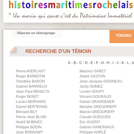
Déposer un témoignage
TÉMOINS
RECHERCHE D'UN TÉMOIN
A
-
B
-
C
-
D
-
E
-
F
-
G
-
H
-
I
-
J
-
K
-
L
-
Pierre
AVERLANT
Maurice
GARET
Roger
BARBOTIN
André
GASTON
Timothée
BARON
Jean-Jacques
GOISNEAU
Gabriel
BARRIEUX
Jacky
GOMEZ
Jean-Paul
BENEC'H
Lucien
GOUPY
Roger
BENET
Vincent
GOURAUD
Lucien
BERNARD
Daniel
GRANDENER
Daniel
BERTRAND
Michèle
GREGORIEFF
Bernard
BILY
Marcel
GRÉGORIEFF
Pierre-Jean
BLAIN
Claude
GUEGUEN
André
BOBINEC
Eric
GUERIT
Philippe
BODIN
Gabriel
HAMONIAUX
Jean
BONNAMY
Philippe
HARLÉ