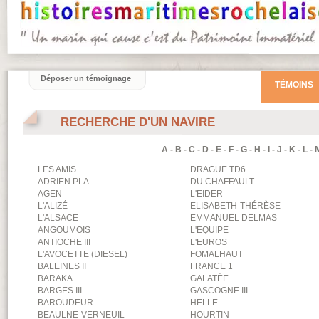
Déposer un témoignage
TÉMOINS
RECHERCHE D'UN NAVIRE
A
-
B
-
C
-
D
-
E
-
F
-
G
-
H
-
I
-
J
-
K
-
L
-
LES AMIS
DRAGUE TD6
ADRIEN PLA
DU CHAFFAULT
AGEN
L'EIDER
L'ALIZÉ
ELISABETH-THÉRÈSE
L'ALSACE
EMMANUEL DELMAS
ANGOUMOIS
L'EQUIPE
ANTIOCHE III
L'EUROS
L'AVOCETTE (DIESEL)
FOMALHAUT
BALEINES II
FRANCE 1
BARAKA
GALATÉE
BARGES III
GASCOGNE III
BAROUDEUR
HELLE
BEAULNE-VERNEUIL
HOURTIN