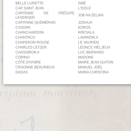
BELLE LURETTE
ISBÉ
CAP SAINT JEAN
L'ISOLE
CAPITAINE DE FRÉGATE
JOB HA ZELIAN
LEVERGER
CAPITAINE QUÉMÉRAIS
JOSHUA
CASOAR
KOROS
CHANCHARDON
KRESALA
CHANTACO
LAVARDIN II
CHAPERON ROUGE
LE VAURIEN
CHARLES LETZER
LÉONCE VIELJEUX
CHASSIRON II
LUC BERNARD
CORINO
MADONE
CÔTE D'IVOIRE
MAIRE JEAN GUITON
CRAONNE BEAURIEUX
MANUEL JOËL
DADAS
MARIA CHRISTINA