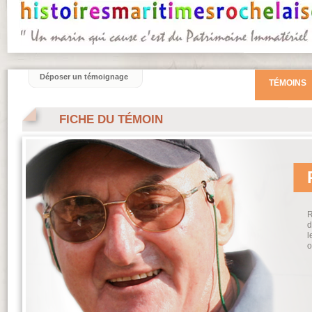
Déposer un témoignage
TÉMOINS
FICHE DU TÉMOIN
R
d
l
o