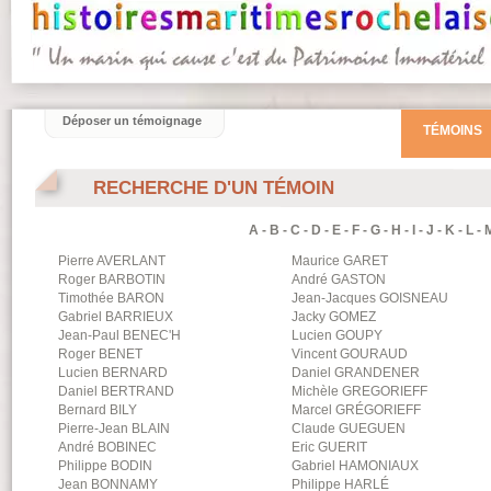
Déposer un témoignage
TÉMOINS
RECHERCHE D'UN TÉMOIN
A
-
B
-
C
-
D
-
E
-
F
-
G
-
H
-
I
-
J
-
K
-
L
-
Pierre
AVERLANT
Maurice
GARET
Roger
BARBOTIN
André
GASTON
Timothée
BARON
Jean-Jacques
GOISNEAU
Gabriel
BARRIEUX
Jacky
GOMEZ
Jean-Paul
BENEC'H
Lucien
GOUPY
Roger
BENET
Vincent
GOURAUD
Lucien
BERNARD
Daniel
GRANDENER
Daniel
BERTRAND
Michèle
GREGORIEFF
Bernard
BILY
Marcel
GRÉGORIEFF
Pierre-Jean
BLAIN
Claude
GUEGUEN
André
BOBINEC
Eric
GUERIT
Philippe
BODIN
Gabriel
HAMONIAUX
Jean
BONNAMY
Philippe
HARLÉ