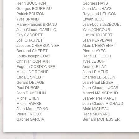
Henri
BOUCHON
Georges
HAYS
Georges
BOURRIAU
Jean-Marc
HAYS
Patrick
BOUZON
Raymond
HÉLIGON
Yves
BRAND
Erwan
JÉGO
Marie-François
BRIAND
Jean-Louis
JEZÉQUEL
Jean-Claude
CABILLIC
Yves
JONCOUR
Guy
CADORET
Lucien
JOUBERT
Joël
CHAUVET
Jean
KERVEVAN
Jacques
CHERBONNIER
Alain
L'HERYENAT
Bertrand
CHÉRET
Pierre
LAYEC
Louis-Joseph
COAT
René
LE FLOCH
Christian
CONTANT
Yves
LE JUIF
Eugène
CORDONNER
André
LE LAY
Michel
DE RONNE
Jean
LE MEUR
Eric
DE SMEDT
Charles
LE SELLIN
Gérard
DELAGE
Jean-Paul
LÉGER
Paul
DUBOIS
Jean-Claude
LUCAS
Jean
DUMOULIN
Marcel
MAINGRAUD
Michel
ETIEN
Jean-Pierre
MARET
Michel
FAIVRE
Jean-Claude
MICHAUD
Jean-Marie
FOINO
Alain
MICHEAU
Pierre
FRIOUX
René
MOINARD
Gabriel
GARCIA
Bernard
MOITESSIER