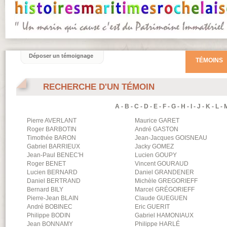
Déposer un témoignage
TÉMOINS
RECHERCHE D'UN TÉMOIN
A
-
B
-
C
-
D
-
E
-
F
-
G
-
H
-
I
-
J
-
K
-
L
-
Pierre
AVERLANT
Maurice
GARET
Roger
BARBOTIN
André
GASTON
Timothée
BARON
Jean-Jacques
GOISNEAU
Gabriel
BARRIEUX
Jacky
GOMEZ
Jean-Paul
BENEC'H
Lucien
GOUPY
Roger
BENET
Vincent
GOURAUD
Lucien
BERNARD
Daniel
GRANDENER
Daniel
BERTRAND
Michèle
GREGORIEFF
Bernard
BILY
Marcel
GRÉGORIEFF
Pierre-Jean
BLAIN
Claude
GUEGUEN
André
BOBINEC
Eric
GUERIT
Philippe
BODIN
Gabriel
HAMONIAUX
Jean
BONNAMY
Philippe
HARLÉ