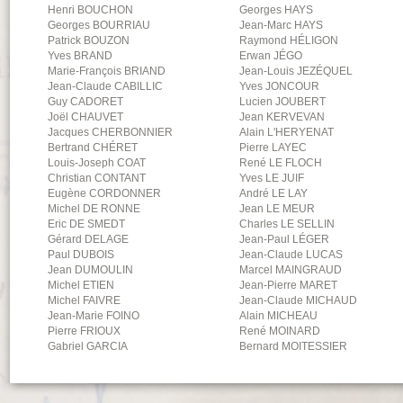
Henri
BOUCHON
Georges
HAYS
Georges
BOURRIAU
Jean-Marc
HAYS
Patrick
BOUZON
Raymond
HÉLIGON
Yves
BRAND
Erwan
JÉGO
Marie-François
BRIAND
Jean-Louis
JEZÉQUEL
Jean-Claude
CABILLIC
Yves
JONCOUR
Guy
CADORET
Lucien
JOUBERT
Joël
CHAUVET
Jean
KERVEVAN
Jacques
CHERBONNIER
Alain
L'HERYENAT
Bertrand
CHÉRET
Pierre
LAYEC
Louis-Joseph
COAT
René
LE FLOCH
Christian
CONTANT
Yves
LE JUIF
Eugène
CORDONNER
André
LE LAY
Michel
DE RONNE
Jean
LE MEUR
Eric
DE SMEDT
Charles
LE SELLIN
Gérard
DELAGE
Jean-Paul
LÉGER
Paul
DUBOIS
Jean-Claude
LUCAS
Jean
DUMOULIN
Marcel
MAINGRAUD
Michel
ETIEN
Jean-Pierre
MARET
Michel
FAIVRE
Jean-Claude
MICHAUD
Jean-Marie
FOINO
Alain
MICHEAU
Pierre
FRIOUX
René
MOINARD
Gabriel
GARCIA
Bernard
MOITESSIER