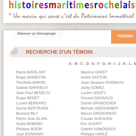
Déposer un témoignage
TÉMOINS
RECHERCHE D'UN TÉMOIN
A
-
B
-
C
-
D
-
E
-
F
-
G
-
H
-
I
-
J
-
K
-
L
-
Pierre
AVERLANT
Maurice
GARET
Roger
BARBOTIN
André
GASTON
Timothée
BARON
Jean-Jacques
GOISNEAU
Gabriel
BARRIEUX
Jacky
GOMEZ
Jean-Paul
BENEC'H
Lucien
GOUPY
Roger
BENET
Vincent
GOURAUD
Lucien
BERNARD
Daniel
GRANDENER
Daniel
BERTRAND
Michèle
GREGORIEFF
Bernard
BILY
Marcel
GRÉGORIEFF
Pierre-Jean
BLAIN
Claude
GUEGUEN
André
BOBINEC
Eric
GUERIT
Philippe
BODIN
Gabriel
HAMONIAUX
Jean
BONNAMY
Philippe
HARLÉ