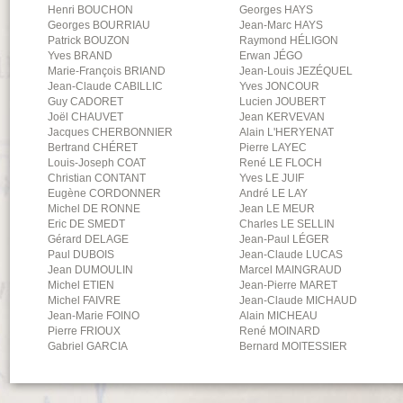
Henri
BOUCHON
Georges
HAYS
Georges
BOURRIAU
Jean-Marc
HAYS
Patrick
BOUZON
Raymond
HÉLIGON
Yves
BRAND
Erwan
JÉGO
Marie-François
BRIAND
Jean-Louis
JEZÉQUEL
Jean-Claude
CABILLIC
Yves
JONCOUR
Guy
CADORET
Lucien
JOUBERT
Joël
CHAUVET
Jean
KERVEVAN
Jacques
CHERBONNIER
Alain
L'HERYENAT
Bertrand
CHÉRET
Pierre
LAYEC
Louis-Joseph
COAT
René
LE FLOCH
Christian
CONTANT
Yves
LE JUIF
Eugène
CORDONNER
André
LE LAY
Michel
DE RONNE
Jean
LE MEUR
Eric
DE SMEDT
Charles
LE SELLIN
Gérard
DELAGE
Jean-Paul
LÉGER
Paul
DUBOIS
Jean-Claude
LUCAS
Jean
DUMOULIN
Marcel
MAINGRAUD
Michel
ETIEN
Jean-Pierre
MARET
Michel
FAIVRE
Jean-Claude
MICHAUD
Jean-Marie
FOINO
Alain
MICHEAU
Pierre
FRIOUX
René
MOINARD
Gabriel
GARCIA
Bernard
MOITESSIER