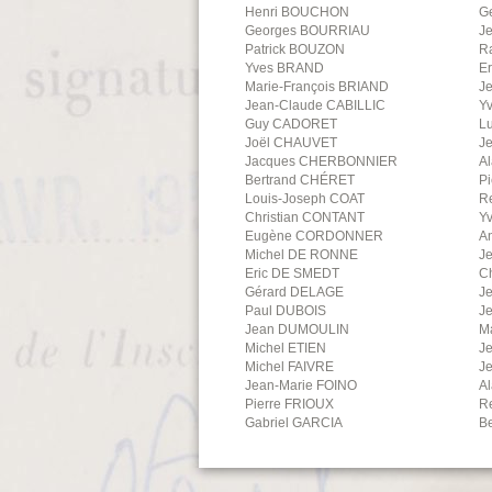
Henri
BOUCHON
G
Georges
BOURRIAU
J
Patrick
BOUZON
R
Yves
BRAND
E
Marie-François
BRIAND
J
Jean-Claude
CABILLIC
Y
Guy
CADORET
L
Joël
CHAUVET
J
Jacques
CHERBONNIER
Al
Bertrand
CHÉRET
Pi
Louis-Joseph
COAT
R
Christian
CONTANT
Y
Eugène
CORDONNER
A
Michel
DE RONNE
J
Eric
DE SMEDT
C
Gérard
DELAGE
J
Paul
DUBOIS
J
Jean
DUMOULIN
M
Michel
ETIEN
Je
Michel
FAIVRE
J
Jean-Marie
FOINO
Al
Pierre
FRIOUX
R
Gabriel
GARCIA
B