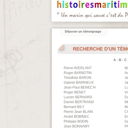
Déposer un témoignage
RECHERCHE D'UN TÉM
A
-
B
-
C
Pierre
AVERLANT
M
Roger
BARBOTIN
A
Timothée
BARON
J
Gabriel
BARRIEUX
J
Jean-Paul
BENEC'H
L
Roger
BENET
V
Lucien
BERNARD
D
Daniel
BERTRAND
M
Bernard
BILY
M
Pierre-Jean
BLAIN
C
André
BOBINEC
Er
Philippe
BODIN
Ga
Jean
BONNAMY
Ph