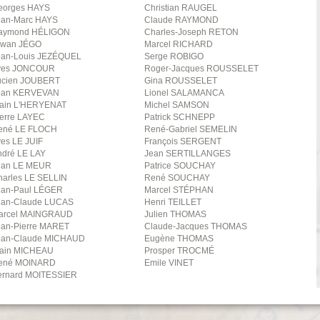
eorges
HAYS
Christian
RAUGEL
ean-Marc
HAYS
Claude
RAYMOND
aymond
HÉLIGON
Charles-Joseph
RETON
rwan
JÉGO
Marcel
RICHARD
ean-Louis
JEZÉQUEL
Serge
ROBIGO
ves
JONCOUR
Roger-Jacques
ROUSSELET
ucien
JOUBERT
Gina
ROUSSELET
ean
KERVEVAN
Lionel
SALAMANCA
ain
L'HERYENAT
Michel
SAMSON
erre
LAYEC
Patrick
SCHNEPP
ené
LE FLOCH
René-Gabriel
SEMELIN
ves
LE JUIF
François
SERGENT
ndré
LE LAY
Jean
SERTILLANGES
ean
LE MEUR
Patrice
SOUCHAY
harles
LE SELLIN
René
SOUCHAY
ean-Paul
LÉGER
Marcel
STÉPHAN
ean-Claude
LUCAS
Henri
TEILLET
arcel
MAINGRAUD
Julien
THOMAS
an-Pierre
MARET
Claude-Jacques
THOMAS
ean-Claude
MICHAUD
Eugène
THOMAS
ain
MICHEAU
Prosper
TROCMÉ
ené
MOINARD
Emile
VINET
ernard
MOITESSIER