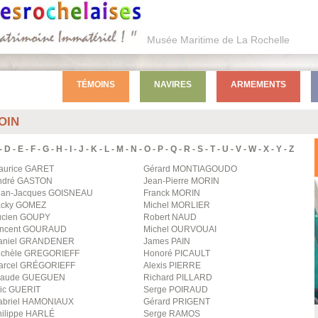
Musée Maritime de La Rochelle
TÉMOINS
NAVIRES
ARMEMENTS
OIN
-
D
-
E
-
F
-
G
-
H
-
I
-
J
-
K
-
L
-
M
-
N
-
O
-
P
-
Q
-
R
-
S
-
T
-
U
-
V
-
W
-
X
-
Y
-
Z
aurice
GARET
Gérard
MONTIAGOUDO
ndré
GASTON
Jean-Pierre
MORIN
ean-Jacques
GOISNEAU
Franck
MORIN
acky
GOMEZ
Michel
MORLIER
ucien
GOUPY
Robert
NAUD
incent
GOURAUD
Michel
OURVOUAI
aniel
GRANDENER
James
PAIN
ichèle
GREGORIEFF
Honoré
PICAULT
arcel
GRÉGORIEFF
Alexis
PIERRE
laude
GUEGUEN
Richard
PILLARD
ic
GUERIT
Serge
POIRAUD
briel
HAMONIAUX
Gérard
PRIGENT
ilippe
HARLÉ
Serge
RAMOS