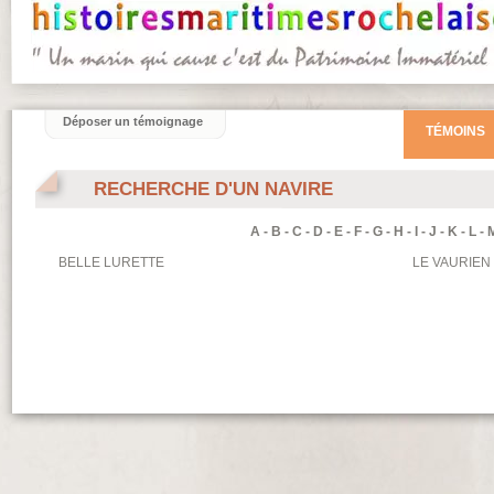
Déposer un témoignage
TÉMOINS
RECHERCHE D'UN NAVIRE
A
-
B
-
C
-
D
-
E
-
F
-
G
-
H
-
I
-
J
-
K
-
L
-
BELLE LURETTE
LE VAURIEN