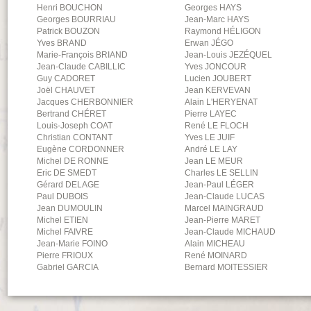
Henri
BOUCHON
Georges
HAYS
Georges
BOURRIAU
Jean-Marc
HAYS
Patrick
BOUZON
Raymond
HÉLIGON
Yves
BRAND
Erwan
JÉGO
Marie-François
BRIAND
Jean-Louis
JEZÉQUEL
Jean-Claude
CABILLIC
Yves
JONCOUR
Guy
CADORET
Lucien
JOUBERT
Joël
CHAUVET
Jean
KERVEVAN
Jacques
CHERBONNIER
Alain
L'HERYENAT
Bertrand
CHÉRET
Pierre
LAYEC
Louis-Joseph
COAT
René
LE FLOCH
Christian
CONTANT
Yves
LE JUIF
Eugène
CORDONNER
André
LE LAY
Michel
DE RONNE
Jean
LE MEUR
Eric
DE SMEDT
Charles
LE SELLIN
Gérard
DELAGE
Jean-Paul
LÉGER
Paul
DUBOIS
Jean-Claude
LUCAS
Jean
DUMOULIN
Marcel
MAINGRAUD
Michel
ETIEN
Jean-Pierre
MARET
Michel
FAIVRE
Jean-Claude
MICHAUD
Jean-Marie
FOINO
Alain
MICHEAU
Pierre
FRIOUX
René
MOINARD
Gabriel
GARCIA
Bernard
MOITESSIER