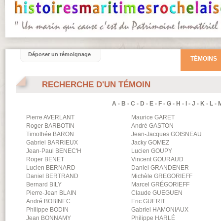
Déposer un témoignage
TÉMOINS
RECHERCHE D'UN TÉMOIN
A
-
B
-
C
-
D
-
E
-
F
-
G
-
H
-
I
-
J
-
K
-
L
-
Pierre
AVERLANT
Maurice
GARET
Roger
BARBOTIN
André
GASTON
Timothée
BARON
Jean-Jacques
GOISNEAU
Gabriel
BARRIEUX
Jacky
GOMEZ
Jean-Paul
BENEC'H
Lucien
GOUPY
Roger
BENET
Vincent
GOURAUD
Lucien
BERNARD
Daniel
GRANDENER
Daniel
BERTRAND
Michèle
GREGORIEFF
Bernard
BILY
Marcel
GRÉGORIEFF
Pierre-Jean
BLAIN
Claude
GUEGUEN
André
BOBINEC
Eric
GUERIT
Philippe
BODIN
Gabriel
HAMONIAUX
Jean
BONNAMY
Philippe
HARLÉ