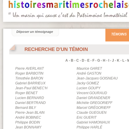
Déposer un témoignage
TÉMOINS
RECHERCHE D'UN TÉMOIN
A
-
B
-
C
-
D
-
E
-
F
-
G
-
H
-
I
-
J
-
K
-
L
-
Pierre
AVERLANT
Maurice
GARET
Roger
BARBOTIN
André
GASTON
Timothée
BARON
Jean-Jacques
GOISNEAU
Gabriel
BARRIEUX
Jacky
GOMEZ
Jean-Paul
BENEC'H
Lucien
GOUPY
Roger
BENET
Vincent
GOURAUD
Lucien
BERNARD
Daniel
GRANDENER
Daniel
BERTRAND
Michèle
GREGORIEFF
Bernard
BILY
Marcel
GRÉGORIEFF
Pierre-Jean
BLAIN
Claude
GUEGUEN
André
BOBINEC
Eric
GUERIT
Philippe
BODIN
Gabriel
HAMONIAUX
Jean
BONNAMY
Philippe
HARLÉ