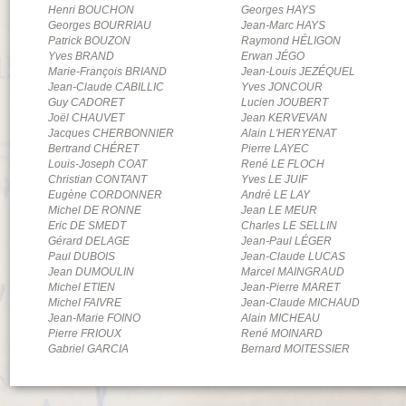
Henri
BOUCHON
Georges
HAYS
Georges
BOURRIAU
Jean-Marc
HAYS
Patrick
BOUZON
Raymond
HÉLIGON
Yves
BRAND
Erwan
JÉGO
Marie-François
BRIAND
Jean-Louis
JEZÉQUEL
Jean-Claude
CABILLIC
Yves
JONCOUR
Guy
CADORET
Lucien
JOUBERT
Joël
CHAUVET
Jean
KERVEVAN
Jacques
CHERBONNIER
Alain
L'HERYENAT
Bertrand
CHÉRET
Pierre
LAYEC
Louis-Joseph
COAT
René
LE FLOCH
Christian
CONTANT
Yves
LE JUIF
Eugène
CORDONNER
André
LE LAY
Michel
DE RONNE
Jean
LE MEUR
Eric
DE SMEDT
Charles
LE SELLIN
Gérard
DELAGE
Jean-Paul
LÉGER
Paul
DUBOIS
Jean-Claude
LUCAS
Jean
DUMOULIN
Marcel
MAINGRAUD
Michel
ETIEN
Jean-Pierre
MARET
Michel
FAIVRE
Jean-Claude
MICHAUD
Jean-Marie
FOINO
Alain
MICHEAU
Pierre
FRIOUX
René
MOINARD
Gabriel
GARCIA
Bernard
MOITESSIER