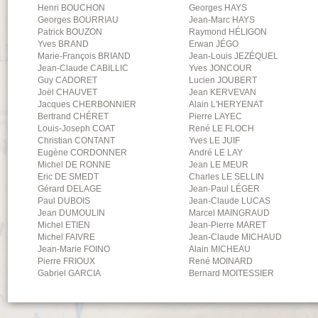
Henri
BOUCHON
Georges
HAYS
Georges
BOURRIAU
Jean-Marc
HAYS
Patrick
BOUZON
Raymond
HÉLIGON
Yves
BRAND
Erwan
JÉGO
Marie-François
BRIAND
Jean-Louis
JEZÉQUEL
Jean-Claude
CABILLIC
Yves
JONCOUR
Guy
CADORET
Lucien
JOUBERT
Joël
CHAUVET
Jean
KERVEVAN
Jacques
CHERBONNIER
Alain
L'HERYENAT
Bertrand
CHÉRET
Pierre
LAYEC
Louis-Joseph
COAT
René
LE FLOCH
Christian
CONTANT
Yves
LE JUIF
Eugène
CORDONNER
André
LE LAY
Michel
DE RONNE
Jean
LE MEUR
Eric
DE SMEDT
Charles
LE SELLIN
Gérard
DELAGE
Jean-Paul
LÉGER
Paul
DUBOIS
Jean-Claude
LUCAS
Jean
DUMOULIN
Marcel
MAINGRAUD
Michel
ETIEN
Jean-Pierre
MARET
Michel
FAIVRE
Jean-Claude
MICHAUD
Jean-Marie
FOINO
Alain
MICHEAU
Pierre
FRIOUX
René
MOINARD
Gabriel
GARCIA
Bernard
MOITESSIER