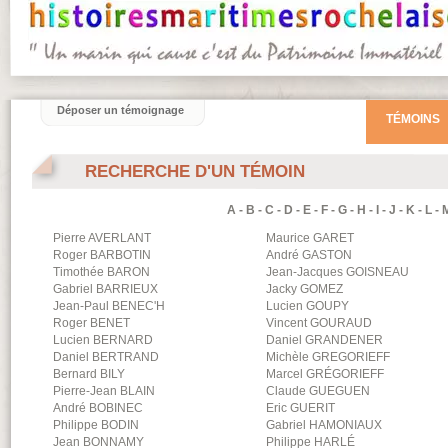
Déposer un témoignage
TÉMOINS
RECHERCHE D'UN TÉMOIN
A
-
B
-
C
-
D
-
E
-
F
-
G
-
H
-
I
-
J
-
K
-
L
-
Pierre
AVERLANT
Maurice
GARET
Roger
BARBOTIN
André
GASTON
Timothée
BARON
Jean-Jacques
GOISNEAU
Gabriel
BARRIEUX
Jacky
GOMEZ
Jean-Paul
BENEC'H
Lucien
GOUPY
Roger
BENET
Vincent
GOURAUD
Lucien
BERNARD
Daniel
GRANDENER
Daniel
BERTRAND
Michèle
GREGORIEFF
Bernard
BILY
Marcel
GRÉGORIEFF
Pierre-Jean
BLAIN
Claude
GUEGUEN
André
BOBINEC
Eric
GUERIT
Philippe
BODIN
Gabriel
HAMONIAUX
Jean
BONNAMY
Philippe
HARLÉ