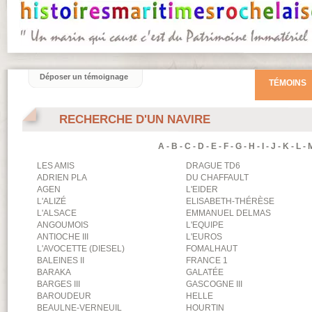
Déposer un témoignage
TÉMOINS
RECHERCHE D'UN NAVIRE
A
-
B
-
C
-
D
-
E
-
F
-
G
-
H
-
I
-
J
-
K
-
L
-
LES AMIS
DRAGUE TD6
ADRIEN PLA
DU CHAFFAULT
AGEN
L'EIDER
L'ALIZÉ
ELISABETH-THÉRÈSE
L'ALSACE
EMMANUEL DELMAS
ANGOUMOIS
L'EQUIPE
ANTIOCHE III
L'EUROS
L'AVOCETTE (DIESEL)
FOMALHAUT
BALEINES II
FRANCE 1
BARAKA
GALATÉE
BARGES III
GASCOGNE III
BAROUDEUR
HELLE
BEAULNE-VERNEUIL
HOURTIN