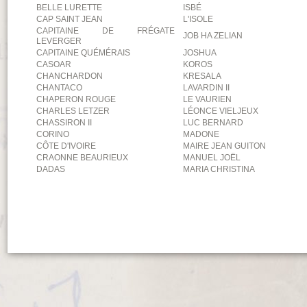
BELLE LURETTE
ISBÉ
CAP SAINT JEAN
L'ISOLE
CAPITAINE DE FRÉGATE
JOB HA ZELIAN
LEVERGER
CAPITAINE QUÉMÉRAIS
JOSHUA
CASOAR
KOROS
CHANCHARDON
KRESALA
CHANTACO
LAVARDIN II
CHAPERON ROUGE
LE VAURIEN
CHARLES LETZER
LÉONCE VIELJEUX
CHASSIRON II
LUC BERNARD
CORINO
MADONE
CÔTE D'IVOIRE
MAIRE JEAN GUITON
CRAONNE BEAURIEUX
MANUEL JOËL
DADAS
MARIA CHRISTINA