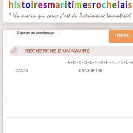
Déposer un témoignage
TÉMOINS
RECHERCHE D'UN NAVIRE
A
-
B
-
C
-
D
-
E
-
F
-
G
-
H
-
I
-
J
-
K
-
L
-
DADAS
DRAGUE TD6