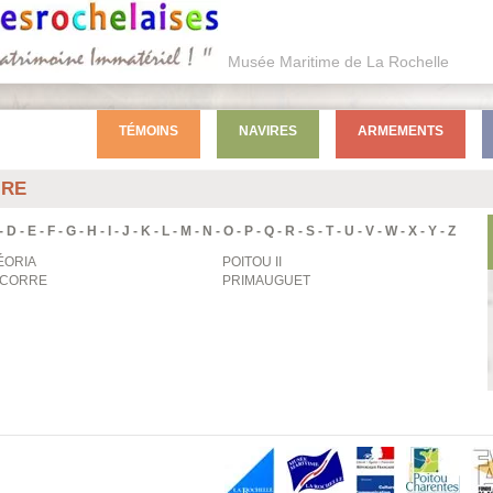
Musée Maritime de La Rochelle
TÉMOINS
NAVIRES
ARMEMENTS
IRE
-
D
-
E
-
F
-
G
-
H
-
I
-
J
-
K
-
L
-
M
-
N
-
O
-
P
-
Q
-
R
-
S
-
T
-
U
-
V
-
W
-
X
-
Y
-
Z
ÉORIA
POITOU II
ICORRE
PRIMAUGUET