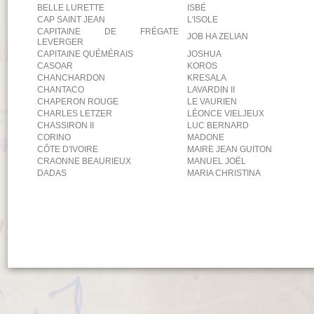
BELLE LURETTE
ISBÉ
CAP SAINT JEAN
L'ISOLE
CAPITAINE DE FRÉGATE
JOB HA ZELIAN
LEVERGER
CAPITAINE QUÉMÉRAIS
JOSHUA
CASOAR
KOROS
CHANCHARDON
KRESALA
CHANTACO
LAVARDIN II
CHAPERON ROUGE
LE VAURIEN
CHARLES LETZER
LÉONCE VIELJEUX
CHASSIRON II
LUC BERNARD
CORINO
MADONE
CÔTE D'IVOIRE
MAIRE JEAN GUITON
CRAONNE BEAURIEUX
MANUEL JOËL
DADAS
MARIA CHRISTINA