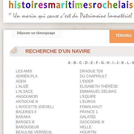
Déposer un témoignage
TÉMOINS
RECHERCHE D'UN NAVIRE
A
-
B
-
C
-
D
-
E
-
F
-
G
-
H
-
I
-
J
-
K
-
L
-
LES AMIS
DRAGUE TD6
ADRIEN PLA
DU CHAFFAULT
AGEN
L'EIDER
L'ALIZÉ
ELISABETH-THÉRÈSE
L'ALSACE
EMMANUEL DELMAS
ANGOUMOIS
L'EQUIPE
ANTIOCHE III
L'EUROS
L'AVOCETTE (DIESEL)
FOMALHAUT
BALEINES II
FRANCE 1
BARAKA
GALATÉE
BARGES III
GASCOGNE III
BAROUDEUR
HELLE
BEAULNE-VERNEUIL
HOURTIN