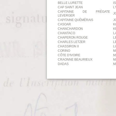
BELLE LURETTE
I
CAP SAINT JEAN
L
CAPITAINE DE FRÉGATE
J
LEVERGER
CAPITAINE QUÉMÉRAIS
J
CASOAR
K
CHANCHARDON
K
CHANTACO
L
CHAPERON ROUGE
L
CHARLES LETZER
L
CHASSIRON II
L
CORINO
M
CÔTE D'IVOIRE
M
CRAONNE BEAURIEUX
M
DADAS
M