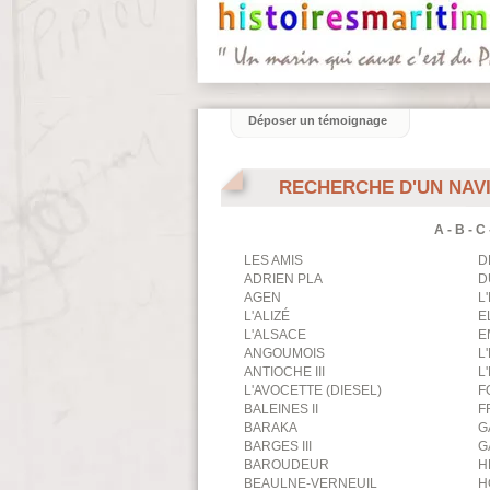
Déposer un témoignage
RECHERCHE D'UN NAV
A
-
B
-
C
LES AMIS
D
ADRIEN PLA
D
AGEN
L
L'ALIZÉ
E
L'ALSACE
E
ANGOUMOIS
L
ANTIOCHE III
L
L'AVOCETTE (DIESEL)
F
BALEINES II
F
BARAKA
G
BARGES III
G
BAROUDEUR
H
BEAULNE-VERNEUIL
H