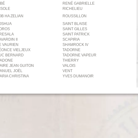
SBÉ
RENÉ GABRIELLE
'ISOLE
RICHELIEU
OB HA ZELIAN
ROUSSILLON
OSHUA
SAINT BLAISE
OROS
SAINT GILLES
RESALA
SAINT PATRICK
AVARDIN II
SCAPIRIA
E VAURIEN
SHAMROCK IV
ÉONCE VIELJEUX
TADORNE
UC BERNARD
TADORNE VAPEUR
ADONE
THIERRY
AIRE JEAN GUITON
VALOIS
ANUEL JOËL
VENT
ARIA CHRISTINA
YVES DUMANOIR