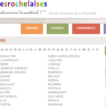
Musée Maritime de La Rochelle
TÉMOINS
NAVIRES
ARMEMENTS
IRE
-
D
-
E
-
F
-
G
-
H
-
I
-
J
-
K
-
L
-
M
-
N
-
O
-
P
-
Q
-
R
-
S
-
T
-
U
-
V
-
W
-
X
-
Y
-
Z
RAGUE TD6
NORD CAPER (DIESEL)
U CHAFFAULT
L'OEUVRE
'EIDER
L'ORAGE
LISABETH-THÉRÈSE
OTELLO
MMANUEL DELMAS
PAMPERO
'EQUIPE
PÉLAGO
'EUROS
PÉORIA
OMALHAUT
PICORRE
RANCE 1
POITOU II
ALATÉE
PRIMAUGUET
ASCOGNE III
QUO VADIS
ELLE
RAFALE
OURTIN
RAVIGNAN