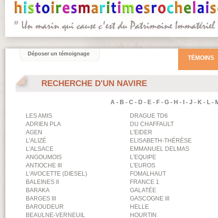
Déposer un témoignage
TÉMOINS
RECHERCHE D'UN NAVIRE
A
-
B
-
C
-
D
-
E
-
F
-
G
-
H
-
I
-
J
-
K
-
L
-
LES AMIS
DRAGUE TD6
ADRIEN PLA
DU CHAFFAULT
AGEN
L'EIDER
L'ALIZÉ
ELISABETH-THÉRÈSE
L'ALSACE
EMMANUEL DELMAS
ANGOUMOIS
L'EQUIPE
ANTIOCHE III
L'EUROS
L'AVOCETTE (DIESEL)
FOMALHAUT
BALEINES II
FRANCE 1
BARAKA
GALATÉE
BARGES III
GASCOGNE III
BAROUDEUR
HELLE
BEAULNE-VERNEUIL
HOURTIN