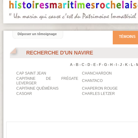
Déposer un témoignage
TÉMOINS
RECHERCHE D'UN NAVIRE
A
-
B
-
C
-
D
-
E
-
F
-
G
-
H
-
I
-
J
-
K
-
L
-
CAP SAINT JEAN
CHANCHARDON
CAPITAINE DE FRÉGATE
CHANTACO
LEVERGER
CAPITAINE QUÉMÉRAIS
CHAPERON ROUGE
CASOAR
CHARLES LETZER