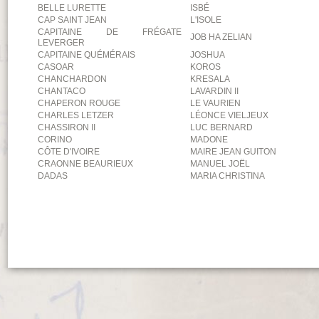
BELLE LURETTE
ISBÉ
CAP SAINT JEAN
L'ISOLE
CAPITAINE DE FRÉGATE
JOB HA ZELIAN
LEVERGER
CAPITAINE QUÉMÉRAIS
JOSHUA
CASOAR
KOROS
CHANCHARDON
KRESALA
CHANTACO
LAVARDIN II
CHAPERON ROUGE
LE VAURIEN
CHARLES LETZER
LÉONCE VIELJEUX
CHASSIRON II
LUC BERNARD
CORINO
MADONE
CÔTE D'IVOIRE
MAIRE JEAN GUITON
CRAONNE BEAURIEUX
MANUEL JOËL
DADAS
MARIA CHRISTINA