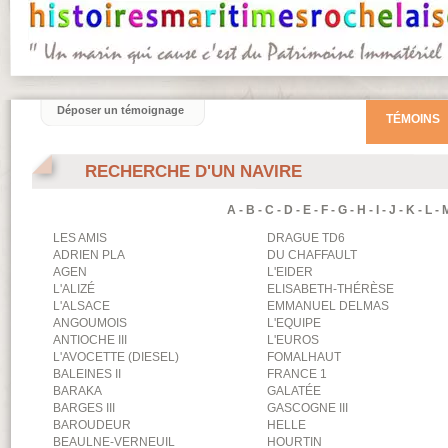
Déposer un témoignage
TÉMOINS
RECHERCHE D'UN NAVIRE
A
-
B
-
C
-
D
-
E
-
F
-
G
-
H
-
I
-
J
-
K
-
L
-
LES AMIS
DRAGUE TD6
ADRIEN PLA
DU CHAFFAULT
AGEN
L'EIDER
L'ALIZÉ
ELISABETH-THÉRÈSE
L'ALSACE
EMMANUEL DELMAS
ANGOUMOIS
L'EQUIPE
ANTIOCHE III
L'EUROS
L'AVOCETTE (DIESEL)
FOMALHAUT
BALEINES II
FRANCE 1
BARAKA
GALATÉE
BARGES III
GASCOGNE III
BAROUDEUR
HELLE
BEAULNE-VERNEUIL
HOURTIN