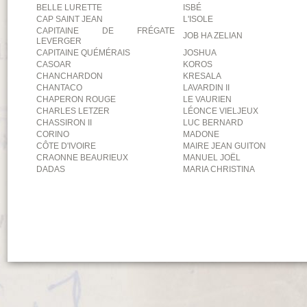
BELLE LURETTE
ISBÉ
CAP SAINT JEAN
L'ISOLE
CAPITAINE DE FRÉGATE
JOB HA ZELIAN
LEVERGER
CAPITAINE QUÉMÉRAIS
JOSHUA
CASOAR
KOROS
CHANCHARDON
KRESALA
CHANTACO
LAVARDIN II
CHAPERON ROUGE
LE VAURIEN
CHARLES LETZER
LÉONCE VIELJEUX
CHASSIRON II
LUC BERNARD
CORINO
MADONE
CÔTE D'IVOIRE
MAIRE JEAN GUITON
CRAONNE BEAURIEUX
MANUEL JOËL
DADAS
MARIA CHRISTINA