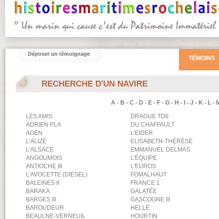
Déposer un témoignage
TÉMOINS
RECHERCHE D'UN NAVIRE
A
-
B
-
C
-
D
-
E
-
F
-
G
-
H
-
I
-
J
-
K
-
L
-
LES AMIS
DRAGUE TD6
ADRIEN PLA
DU CHAFFAULT
AGEN
L'EIDER
L'ALIZÉ
ELISABETH-THÉRÈSE
L'ALSACE
EMMANUEL DELMAS
ANGOUMOIS
L'EQUIPE
ANTIOCHE III
L'EUROS
L'AVOCETTE (DIESEL)
FOMALHAUT
BALEINES II
FRANCE 1
BARAKA
GALATÉE
BARGES III
GASCOGNE III
BAROUDEUR
HELLE
BEAULNE-VERNEUIL
HOURTIN