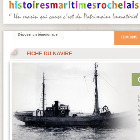
Déposer un témoignage
TÉMOINS
FICHE DU NAVIRE
D
f
s
r
«