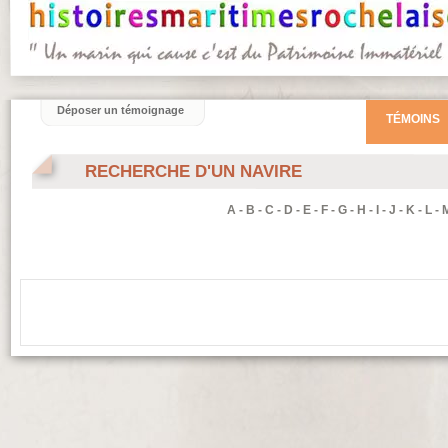
Déposer un témoignage
TÉMOINS
RECHERCHE D'UN NAVIRE
A
-
B
-
C
-
D
-
E
-
F
-
G
-
H
-
I
-
J
-
K
-
L
-