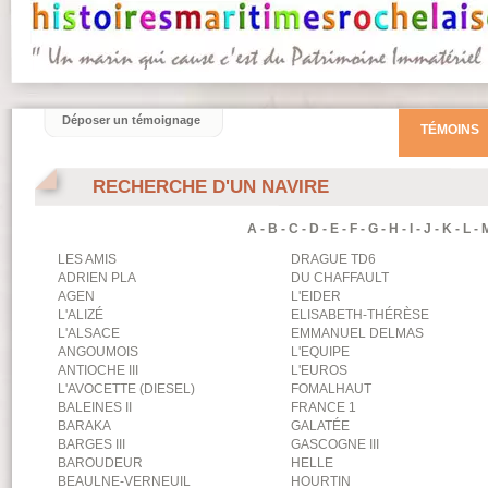
Déposer un témoignage
TÉMOINS
RECHERCHE D'UN NAVIRE
A
-
B
-
C
-
D
-
E
-
F
-
G
-
H
-
I
-
J
-
K
-
L
-
LES AMIS
DRAGUE TD6
ADRIEN PLA
DU CHAFFAULT
AGEN
L'EIDER
L'ALIZÉ
ELISABETH-THÉRÈSE
L'ALSACE
EMMANUEL DELMAS
ANGOUMOIS
L'EQUIPE
ANTIOCHE III
L'EUROS
L'AVOCETTE (DIESEL)
FOMALHAUT
BALEINES II
FRANCE 1
BARAKA
GALATÉE
BARGES III
GASCOGNE III
BAROUDEUR
HELLE
BEAULNE-VERNEUIL
HOURTIN