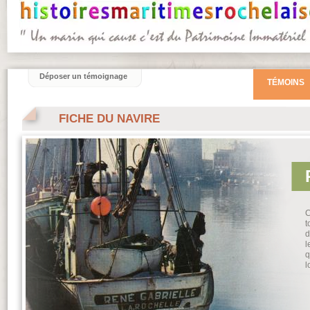
Déposer un témoignage
TÉMOINS
FICHE DU NAVIRE
C
t
d
l
q
l