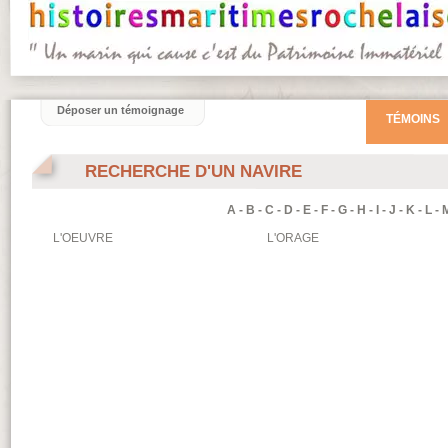
Déposer un témoignage
TÉMOINS
RECHERCHE D'UN NAVIRE
A
-
B
-
C
-
D
-
E
-
F
-
G
-
H
-
I
-
J
-
K
-
L
-
L'OEUVRE
L'ORAGE