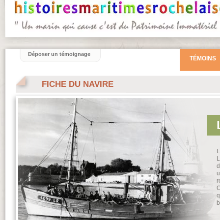
Déposer un témoignage
TÉMOINS
FICHE DU NAVIRE
L
L
d
u
r
C
q
b