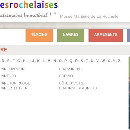
Musée Maritime de La Rochelle
TÉMOINS
NAVIRES
ARMEMENTS
IRE
-
D
-
E
-
F
-
G
-
H
-
I
-
J
-
K
-
L
-
M
-
N
-
O
-
P
-
Q
-
R
-
S
-
T
-
U
-
V
-
W
-
X
-
Y
-
Z
HANCHARDON
CHASSIRON II
HANTACO
CORINO
HAPERON ROUGE
CÔTE D'IVOIRE
HARLES LETZER
CRAONNE BEAURIEUX