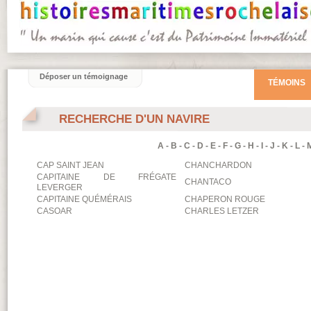
Déposer un témoignage
TÉMOINS
RECHERCHE D'UN NAVIRE
A
-
B
-
C
-
D
-
E
-
F
-
G
-
H
-
I
-
J
-
K
-
L
-
CAP SAINT JEAN
CHANCHARDON
CAPITAINE DE FRÉGATE
CHANTACO
LEVERGER
CAPITAINE QUÉMÉRAIS
CHAPERON ROUGE
CASOAR
CHARLES LETZER