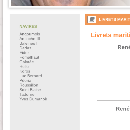
LIVRETS MARI
NAVIRES
Livrets mari
Angoumois
Antioche III
Baleines II
René
Dadas
Eider
Fomalhaut
Galatée
Helle
Koros
Luc Bernard
Péoria
Roussillon
Saint Blaise
Tadorne
Yves Dumanoir
René