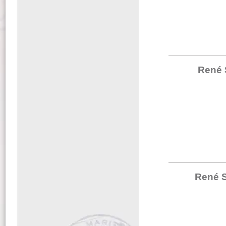
René 
René S