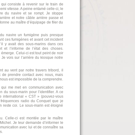
 qui consiste à revenir sur le train de
mi vitesse. A peine entamé celle-ci, le
re du navire et se rompt. Je stoppe
rrière et notre câble arrière passe et
rdonne au maître d’équipage de filer du
 du navire un fumigène puis presque
nt ces fumigènes et avant cet incident
’il y avait des sous-marins dans ces
t et l’informe de l’état des choses.
 émerge. Celui-ci est tout peint de noir
Je vois sur l’arrière du kiosque notre
 au vent par notre travers tribord, il
x de prendre contact avec nous, mais
 il nous est impossible de la comprendre.
io qui me met en communication avec
 du sous-marin pour l’identifier. A ce
ode international « CST » (pouvez-vous
es fréquences radio du Conquet que je
n reste coi. Le sous-marin est éloigné
u. Celle-ci est montée par le maître
 Michel. Je leur demande d’informer le
munication avec lui et de connaître sa
s.