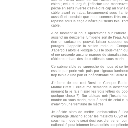
chien ; celui-ci largué, j’effectue une manœuvre
pêche en sens inverse c’est-à-dire cap au NW à de
câble avant se rabat brusquement sous l’arriè
aussitôt et constate que nous sommes tirés en a
repasse sous la cage d’hélice plusieurs fois. J’o
câble.
A ce moment là nous apercevons sur l’arrière
aussitôt un deuxième fumigène sort de l’eau. Ava
rien en surface ne pouvait laisser supposer qu
parages. J’appelle la station radio du Conque
J’aperçois alors le kiosque puis le sous-marin qui
et me présente aucune marque de signalisation. 
câble retombant des deux côtés du sous-marin.
Ce submersible se rapproche de nous et se tient
essaie par porte-voix puis par signaux lumineu
trop faible d’une part et indéchiffrable de l’autre
J’informe de tout ceci Brest Le Conquet Rad
Marine Brest. Celle-ci me demande la description
moment là je fais hisser les trois lettres du c
quelque chose ?). Sur tableau noir j’inscris l
montre au sous-marin, mais à bord de celui-ci o
d’environ une trentaine de mètres.
Je décide alors de mettre l’embarcation à l’ea
d’équipage Blancho et par les matelots Guyot et
sous-marin que je serai désireux d’entrer en com
nationalité pour informer les autorités compétente