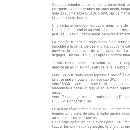
Quelques minutes après l’embarcation revient le
interprète : « pas d’avaries au sous-marin, long
nom du submersible
GRABUS S04
, pas de manœ
le câble à notre bord ».
Une certaine longueur de câble nous relie de 
l’autre côté de celui-ci au vent à lui pend le rest
plus les 1100m du câble avant, celui-ci s’étant ro
La montée à bord du sous-marin étant refus
résoudre à la demande des anglais, couper le câb
préviens le sous-marin de cette opération. Le 
dégager. Environ 10 minutes après il semble ma
Je suis constamment en relation avec le Conqu
déroute un avion sur nous afin de faire la jonction
Vers 16h15 le sous-marin repasse à nos côtés et
lui et se met en route en surface cap SW.
Vers 16h30 l’avion nous survole et j’entre en cont
manœuvre a cessé et que le sous-marin reprend 
repart.
Vers 17 heures je mets en route pour La Rochel
CC 115°. Bonne visibilité.
Le peu de câbles restant sur le treuil ne me per
bonnes conditions, de plus la partie arrière ainsi
au cours de ces manœuvres.
Dans cette opération nous avons perdu 1100m d
l’autre, les panneaux de pêche, le chalut et u