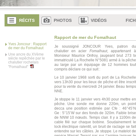
RÉCITS
PHOTOS
VIDÉOS
FICH
Rapport de mer du Fomalhaut
Yves Joncour : Rapport
Je soussigné JONCOUR Yves, patron du
de mer du Fomalhaut
chalutier en acier
Fomalhaut
, appartenant à
Une ancre du XVème
Monsieur Maurice Onfroy, jaugeant brut 273 tx
siècle repêchée par le
immatriculé La Rochelle N°5081 armé à la pêche
chalutier rochelais
au large par un équipage de 12 hommes tout
"Fomalhaut"
compris déclare ce qui suit :
Le 10 janvier 1968 sorti du port de La Rochelle
vers 13h30 pour les lieux de pêche et être inscrit
pour la vente du mercredi 24 janvier. Beau temps
NNE.
Je stoppe le 11 janvier vers 4h30 pour mettre en
pêche. Une sonde me donne 220m, un point
decca une position estimée par Cfe : 46°45’N
Ge : 5°15’W sur des fonds de 320m. Faible brise
de NNW 10 nœuds. Temps clair. Il y a 1100m de
cable filé sur chaque bobine. Soudainement le
lock électrique ralentit, un bruit de raclage se fait
entendre sur les câbles. Je stoppe. Le matelot de
service Marcel Tessol par sur l’arrière larguer le