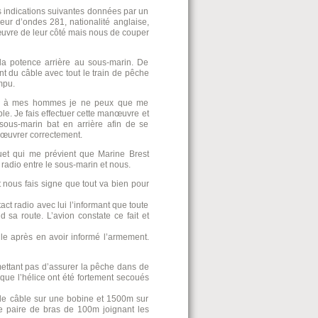
s indications suivantes données par un
ueur d’ondes 281, nationalité anglaise,
uvre de leur côté mais nous de couper
la potence arrière au sous-marin. De
ant du câble avec tout le train de pêche
mpu.
ée à mes hommes je ne peux que me
le. Je fais effectuer cette manœuvre et
sous-marin bat en arrière afin de se
nœuvrer correctement.
et qui me prévient que Marine Brest
 radio entre le sous-marin et nous.
 nous fais signe que tout va bien pour
act radio avec lui l’informant que toute
sa route. L’avion constate ce fait et
le après en avoir informé l’armement.
mettant pas d’assurer la pêche dans de
 que l’hélice ont été fortement secoués
e câble sur une bobine et 1500m sur
ne paire de bras de 100m joignant les