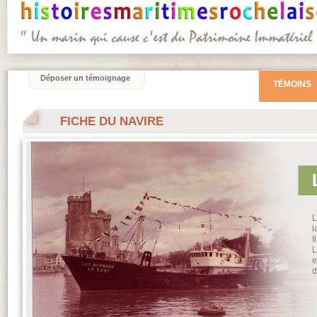
Déposer un témoignage
TÉMOINS
FICHE DU NAVIRE
l
I
L
e
d