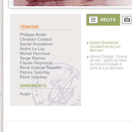
RÉCITS
TÉMOINS
Philippe Bodin
Christian Contant
Daniel Grandener :
Daniel Grandener
Accident sur le Luc-
André Le Lay
Bernard
Michel Ourvouai
Gérard Delage : Drame
Serge Ramos
de mer : décès du frère
Claude Raymond
de Gérard Delage à
René-Gabriel Semelin
bord du Luc-Bernard
Patrice Souchay
René Souchay
ARMEMENTS
Auger