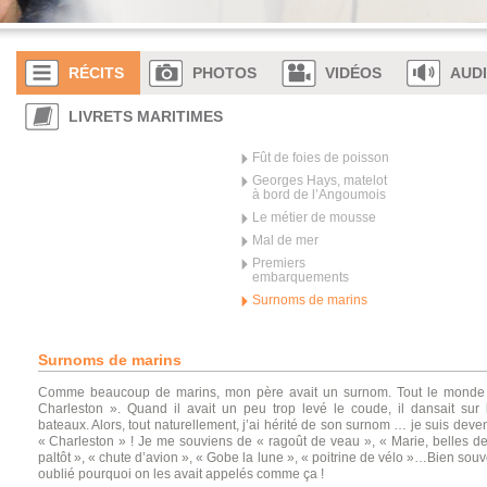
RÉCITS
PHOTOS
VIDÉOS
AUD
LIVRETS MARITIMES
Fût de foies de poisson
Georges Hays, matelot
à bord de l’Angoumois
Le métier de mousse
Mal de mer
Premiers
embarquements
Surnoms de marins
Surnoms de marins
Comme beaucoup de marins, mon père avait un surnom. Tout le monde l
Charleston ». Quand il avait un peu trop levé le coude, il dansait sur 
bateaux. Alors, tout naturellement, j’ai hérité de son surnom … je suis dev
« Charleston » ! Je me souviens de « ragoût de veau », « Marie, belles dent
paltôt », « chute d’avion », « Gobe la lune », « poitrine de vélo »…Bien souv
oublié pourquoi on les avait appelés comme ça !