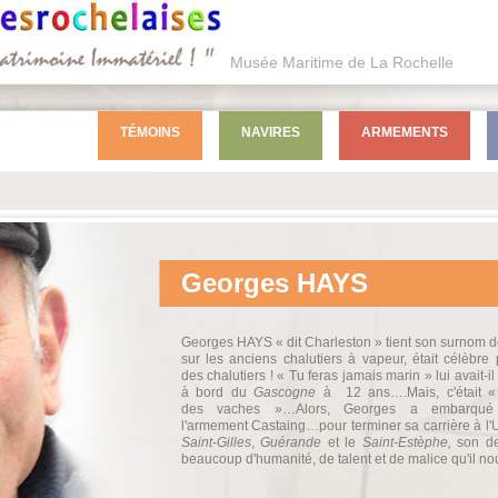
Musée Maritime de La Rochelle
TÉMOINS
NAVIRES
ARMEMENTS
Georges
HAYS
Georges HAYS « dit Charleston » tient son surnom d
sur les anciens chalutiers à vapeur, était célèbre
des chalutiers ! « Tu feras jamais marin » lui avait-i
à bord du
Gascogne
à 12 ans….Mais, c'était « s
des vaches »…Alors, Georges a embarqu
l'armement Castaing…pour terminer sa carrière à l
Saint-Gilles
,
Guérande
et le
Saint-Estèphe,
son der
beaucoup d'humanité, de talent et de malice qu'il no