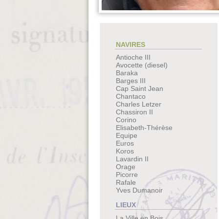
NAVIRES
Antioche III
Avocette (diesel)
Baraka
Barges III
Cap Saint Jean
Chantaco
Charles Letzer
Chassiron II
Corino
Elisabeth-Thérèse
Equipe
Euros
Koros
Lavardin II
Orage
Picorre
Rafale
Yves Dumanoir
LIEUX
La Ville en Bois