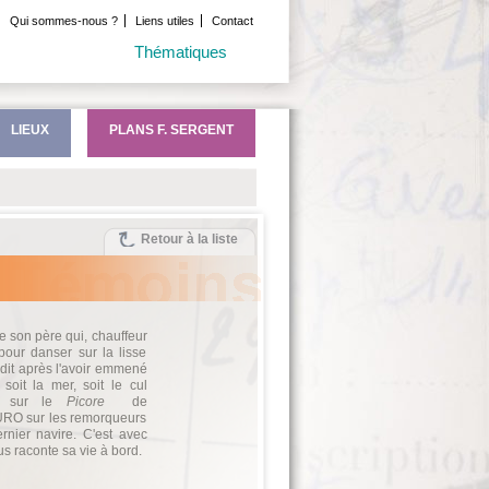
Qui sommes-nous ?
Liens utiles
Contact
Thématiques
LIEUX
PLANS F. SERGENT
Retour à la liste
e son père qui, chauffeur
 pour danser sur la lisse
l dit après l'avoir emmené
oit la mer, soit le cul
é sur le
Picore
de
'URO sur les remorqueurs
nier navire. C'est avec
us raconte sa vie à bord.