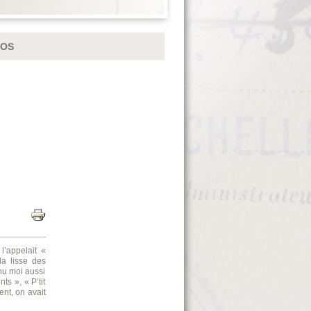
IOS
’appelait «
la lisse des
enu moi aussi
s », « P’tit
ent, on avait