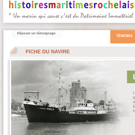
Déposer un témoignage
TÉMOINS
FICHE DU NAVIRE
L
g
a
E
h