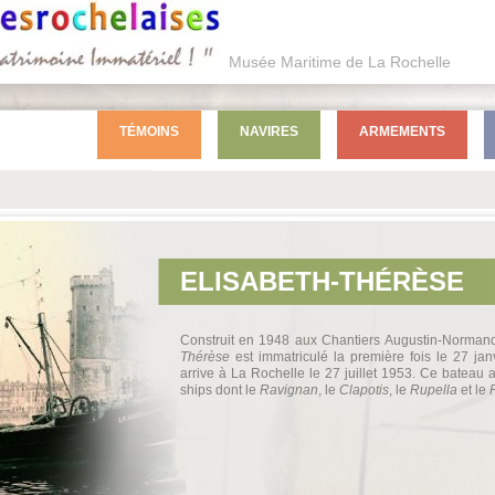
Musée Maritime de La Rochelle
TÉMOINS
NAVIRES
ARMEMENTS
ELISABETH-THÉRÈSE
Construit en 1948 aux Chantiers Augustin-Norman
Thérèse
est immatriculé la première fois le 27 jan
arrive à La Rochelle le 27 juillet 1953. Ce bateau 
ships dont le
Ravignan
, le
Clapotis
, le
Rupella
et le