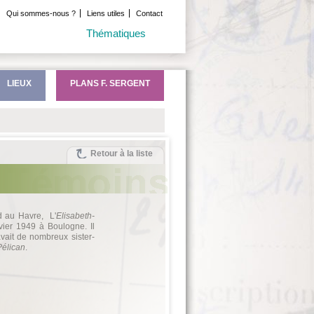
Qui sommes-nous ?
Liens utiles
Contact
Thématiques
LIEUX
PLANS F. SERGENT
Retour à la liste
d au Havre, L'
Elisabeth-
vier 1949 à Boulogne. Il
avait de nombreux sister-
Pélican
.