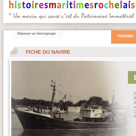
Déposer un témoignage
TÉMOINS
FICHE DU NAVIRE
E
B
K
e
C
é