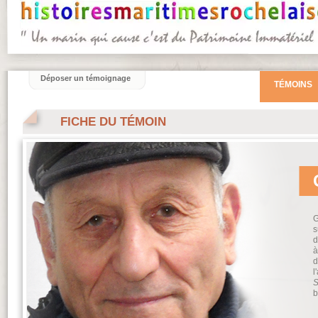
Déposer un témoignage
TÉMOINS
FICHE DU TÉMOIN
G
s
d
l
S
b