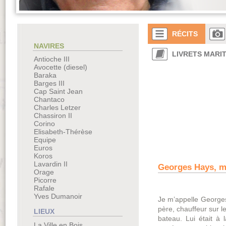
RÉCITS
NAVIRES
LIVRETS MARI
Antioche III
Avocette (diesel)
Baraka
Barges III
Cap Saint Jean
Chantaco
Charles Letzer
Chassiron II
Corino
Elisabeth-Thérèse
Equipe
Euros
Koros
Lavardin II
Georges Hays, m
Orage
Picorre
Rafale
Yves Dumanoir
Je m’appelle Georges
père, chauffeur sur le
LIEUX
bateau. Lui était à
La Ville en Bois