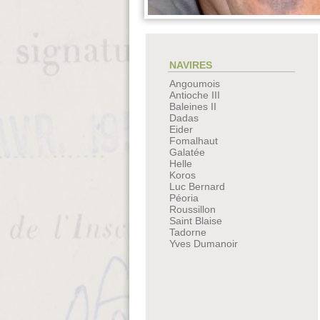
NAVIRES
Angoumois
Antioche III
Baleines II
Dadas
Eider
Fomalhaut
Galatée
Helle
Koros
Luc Bernard
Péoria
Roussillon
Saint Blaise
Tadorne
Yves Dumanoir