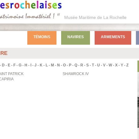
Musée Maritime de La Rochelle
TÉMOINS
NAVIRES
ARMEMENTS
IRE
-
D
-
E
-
F
-
G
-
H
-
I
-
J
-
K
-
L
-
M
-
N
-
O
-
P
-
Q
-
R
-
S
-
T
-
U
-
V
-
W
-
X
-
Y
-
Z
AINT PATRICK
SHAMROCK IV
CAPIRIA