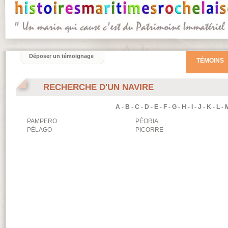
Déposer un témoignage
TÉMOINS
RECHERCHE D'UN NAVIRE
A
-
B
-
C
-
D
-
E
-
F
-
G
-
H
-
I
-
J
-
K
-
L
-
PAMPERO
PÉORIA
PÉLAGO
PICORRE