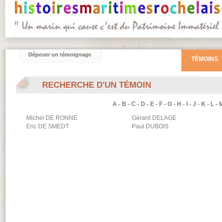
Déposer un témoignage
TÉMOINS
RECHERCHE D'UN TÉMOIN
A
-
B
-
C
-
D
-
E
-
F
-
G
-
H
-
I
-
J
-
K
-
L
-
Michel
DE RONNE
Gérard
DELAGE
Eric
DE SMEDT
Paul
DUBOIS