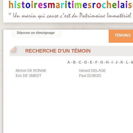
Déposer un témoignage
TÉMOINS
RECHERCHE D'UN TÉMOIN
A
-
B
-
C
-
D
-
E
-
F
-
G
-
H
-
I
-
J
-
K
-
L
-
Michel
DE RONNE
Gérard
DELAGE
Eric
DE SMEDT
Paul
DUBOIS