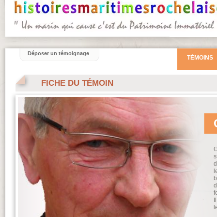
Déposer un témoignage
TÉMOINS
FICHE DU TÉMOIN
G
s
d
l
b
d
f
I
l