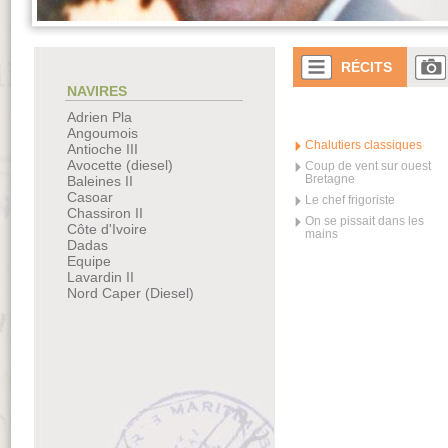
RÉCITS
NAVIRES
Adrien Pla
Angoumois
Chalutiers classiques
Antioche III
Avocette (diesel)
Coup de vent sur ouest
Bretagne
Baleines II
Casoar
Le chef frigoriste
Chassiron II
On se pissait dans les
Côte d'Ivoire
mains
Dadas
Equipe
Lavardin II
Nord Caper (Diesel)