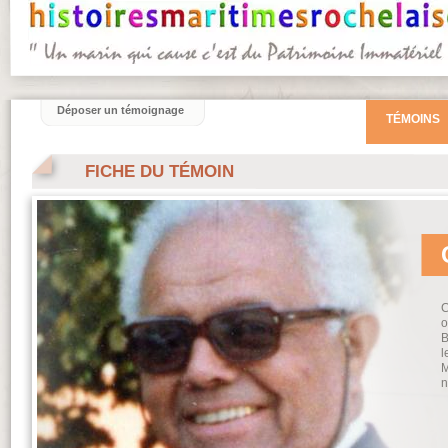
Déposer un témoignage
TÉMOINS
FICHE DU TÉMOIN
C
o
B
l
M
n