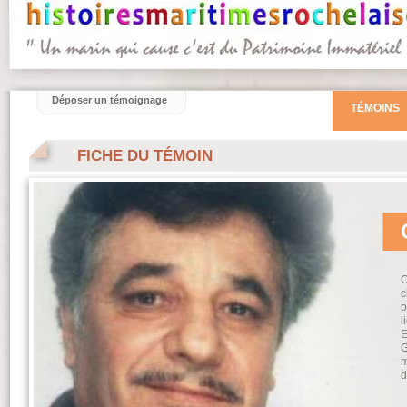
Déposer un témoignage
TÉMOINS
FICHE DU TÉMOIN
C
c
p
l
E
G
m
d