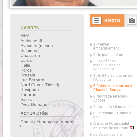
RÉCITS
NAVIRES
Alizé
Antioche III
1 Premier
Avocette (diesel)
embarquement
Baleines II
2 Un jeune patron
Chassiron II
Euros
3 Les pêches
Helle
miraculeuses de
l’Antioche IV
Koros
Kresala
4 De 84 à 86, patron de
l’Antiochus
Luc Bernard
Nord Caper (Diesel)
5 Patron armateur sur le
Ravignan
Claudies-Soraya
Tadorne
6 Naufrage en Nord-
Valois
Ecosse
Yves Dumanoir
7 L’armada Intermarché
8 La retraite ? Connais
ACTUALITÉS
pas !
Chalut pédagogique à bord
Antioche IV, un chalut
!
en forme de daurade
Le Valois devient