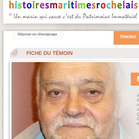
Déposer un témoignage
TÉMOINS
FICHE DU TÉMOIN
M
I
n
r
Q
G
e