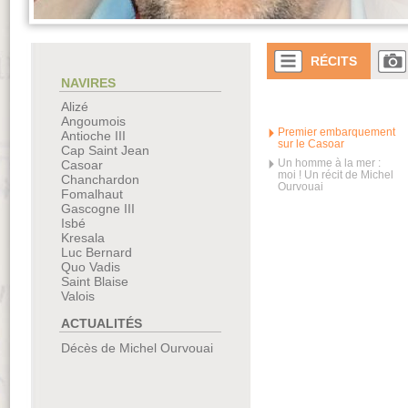
RÉCITS
NAVIRES
Alizé
Angoumois
Premier embarquement
Antioche III
sur le Casoar
Cap Saint Jean
Un homme à la mer :
Casoar
moi ! Un récit de Michel
Chanchardon
Ourvouai
Fomalhaut
Gascogne III
Isbé
Kresala
Luc Bernard
Quo Vadis
Saint Blaise
Valois
ACTUALITÉS
Décès de Michel Ourvouai