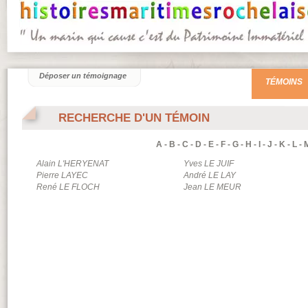
Déposer un témoignage
TÉMOINS
RECHERCHE D'UN TÉMOIN
A
-
B
-
C
-
D
-
E
-
F
-
G
-
H
-
I
-
J
-
K
-
L
-
Alain
L'HERYENAT
Yves
LE JUIF
Pierre
LAYEC
André
LE LAY
René
LE FLOCH
Jean
LE MEUR